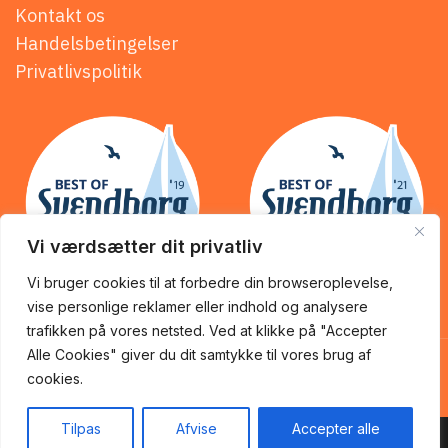
Kontakt os
Handelsbetingelser
Privatlivspolitik
Vi værdsætter dit privatliv
Vi bruger cookies til at forbedre din browseroplevelse,
vise personlige reklamer eller indhold og analysere
trafikken på vores netsted. Ved at klikke på "Accepter
KİNG of KEBAB @ 2025 | Powered by
NemBestil ApS
Alle Cookies" giver du dit samtykke til vores brug af
cookies.
Tilpas
Afvise
Accepter alle