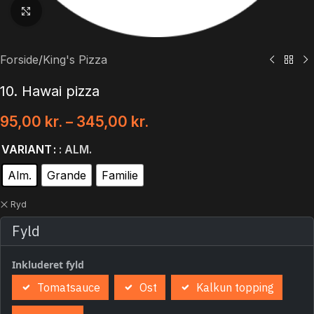
Klik for at forstørre
Forside
/
King's Pizza
10. Hawai pizza
95,00
kr.
–
345,00
kr.
VARIANT
: ALM.
Alm.
Grande
Familie
Ryd