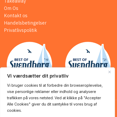
Takeaway
Om Os
Kontakt os
Handelsbetingelser
Privatlivspolitik
Vi værdsætter dit privatliv
Vi bruger cookies til at forbedre din browseroplevelse,
vise personlige reklamer eller indhold og analysere
trafikken på vores netsted. Ved at klikke på "Accepter
KİNG of KEBAB @ 2025 | Powered by
NemBestil ApS
Alle Cookies" giver du dit samtykke til vores brug af
cookies.