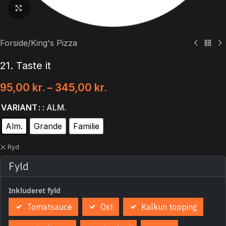
Klik for at forstørre
Forside
/
King's Pizza
21. Taste it
95,00
kr.
–
345,00
kr.
VARIANT
: ALM.
Alm.
Grande
Familie
Ryd