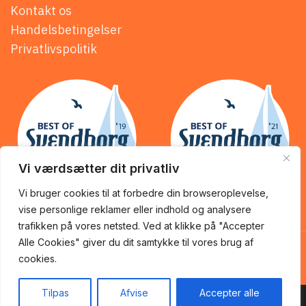
Kontakt os
Handelsbetingelser
Privatlivspolitik
Vi værdsætter dit privatliv
Vi bruger cookies til at forbedre din browseroplevelse,
vise personlige reklamer eller indhold og analysere
trafikken på vores netsted. Ved at klikke på "Accepter
KİNG of KEBAB @ 2025 | Powered by
NemBestil ApS
Alle Cookies" giver du dit samtykke til vores brug af
cookies.
Tilpas
Afvise
Accepter alle