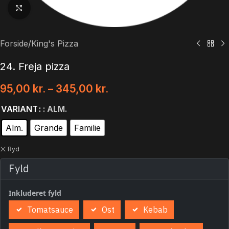
Klik for at forstørre
Forside
/
King's Pizza
24. Freja pizza
95,00
kr.
–
345,00
kr.
VARIANT
: ALM.
Alm.
Grande
Familie
Ryd