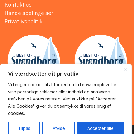
Kontakt os
Handelsbetingelser
Privatlivspolitik
Vi værdsætter dit privatliv
Vi bruger cookies til at forbedre din browseroplevelse,
vise personlige reklamer eller indhold og analysere
trafikken på vores netsted. Ved at klikke på "Accepter
KİNG of KEBAB @ 2025 | Powered by
NemBestil ApS
Alle Cookies" giver du dit samtykke til vores brug af
cookies.
Tilpas
Afvise
Accepter alle