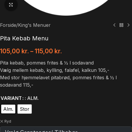
Klik for at forstørre
Forside
/
King's Menuer
Pita Kebab Menu
105,00
kr.
–
115,00
kr.
Pita kebab, pommes frites & ½ l sodavand
Vælg mellem kebab, kyllling, falafel, kalkun 105,-
Med stor hjemmelavet pitabrød, pommes frites & ½ l
sodavand 115,-
VARIANT
: ALM.
Alm.
Stor
Ryd