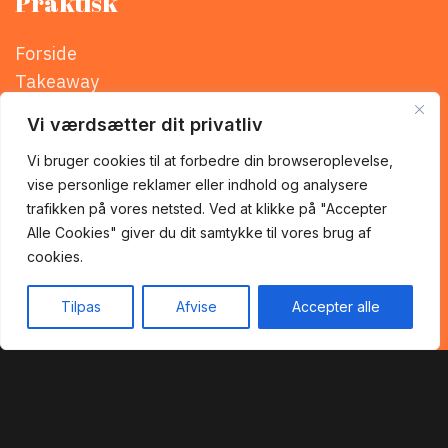
Praktisk
Forside
Takeaway
Om Os
Vi værdsætter dit privatliv
Kontakt os
Vi bruger cookies til at forbedre din browseroplevelse,
Handelsbetingelser
vise personlige reklamer eller indhold og analysere
Privatlivspolitik
trafikken på vores netsted. Ved at klikke på "Accepter
Alle Cookies" giver du dit samtykke til vores brug af
cookies.
Tilpas
Afvise
Accepter alle
Forside
Takeaway
Kurv
Menu